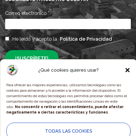
Correo electrónico
*
He leído y acepto la
Política de Privacidad
.
¿Qué cookies quieres usar?
Responsable » Ayuntamiento de Alpartir / Finalidad » Enviarte nuestras
Para ofrecer las mejores experiencias, utilizamos tecnologías como las
publicaciones y noticias / Legitimación » Tu consentimiento /
cookies para almacenar y/o acceder a la información del dispositivo. El
Destinatarios » Solo se realizan cesiones si existe una obligación legal /
consentimiento de estas tecnologías nos permitirá procesar datos como el
Derechos » Podrás ejercer tus derechos de acceso, rectificación, limitación
comportamiento de navegación o las identificaciones únicas en este
y suprimir los datos como se indica en la
Política de Privacidad
.
sitio.
No consentir o retirar el consentimiento, puede afectar
negativamente a ciertas características y funciones
.
© 2025 Ayuntamiento de Alpartir - Diseño Web por
Estudio
TODAS LAS COOKIES