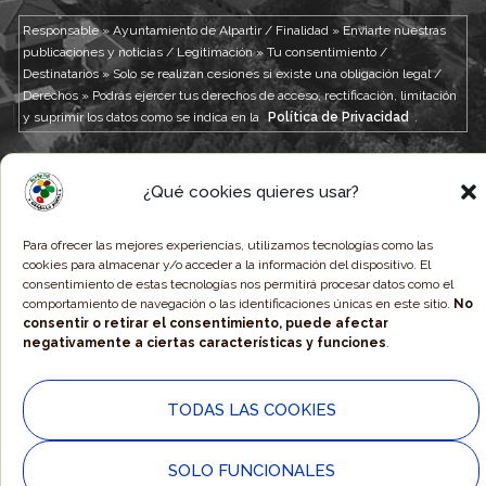
Responsable » Ayuntamiento de Alpartir / Finalidad » Enviarte nuestras
publicaciones y noticias / Legitimación » Tu consentimiento /
Destinatarios » Solo se realizan cesiones si existe una obligación legal /
Derechos » Podrás ejercer tus derechos de acceso, rectificación, limitación
y suprimir los datos como se indica en la
Política de Privacidad
.
¿Qué cookies quieres usar?
© 2025 Ayuntamiento de Alpartir - Diseño Web por
Estudio
Digital MC CLIC
.
Para ofrecer las mejores experiencias, utilizamos tecnologías como las
Política de Cookies
|
Política de Privacidad y Aviso Legal
cookies para almacenar y/o acceder a la información del dispositivo. El
consentimiento de estas tecnologías nos permitirá procesar datos como el
comportamiento de navegación o las identificaciones únicas en este sitio.
No
consentir o retirar el consentimiento, puede afectar
negativamente a ciertas características y funciones
.
TODAS LAS COOKIES
SOLO FUNCIONALES