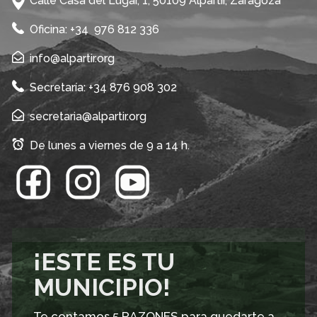
Calle Casa del Lugar, 1, 50109 Alpartir, Zaragoza
Oficina: +34 976 812 336
info@alpartir.org
Secretaría: +34 876 908 302
secretaria@alpartir.org
De lunes a viernes de 9 a 14 h.
¡ESTE ES TU
MUNICIPIO!
Te contamos 5 RAZONES para quedarte a