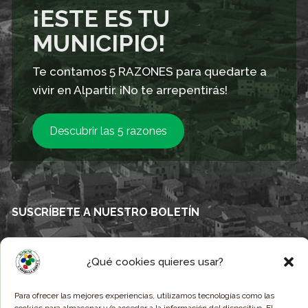
¡ESTE ES TU
MUNICIPIO!
Te contamos 5 RAZONES para quedarte a
vivir en Alpartir. ¡No te arrepentirás!
Descubrir las 5 razones
SUSCRÍBETE A NUESTRO BOLETÍN
Correo electrónico
*
¿Qué cookies quieres usar?
Para ofrecer las mejores experiencias, utilizamos tecnologías como las
He leído y acepto la
Política de Privacidad
.