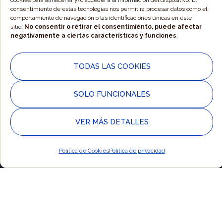
cookies para almacenar y/o acceder a la información del dispositivo. El
consentimiento de estas tecnologías nos permitirá procesar datos como el
comportamiento de navegación o las identificaciones únicas en este
sitio.
No consentir o retirar el consentimiento, puede afectar
negativamente a ciertas características y funciones
.
TODAS LAS COOKIES
Responsable » Ayuntamiento de Alpartir / Finalidad » Enviarte nuestras
publicaciones y noticias / Legitimación » Tu consentimiento /
Destinatarios » Solo se realizan cesiones si existe una obligación legal /
SOLO FUNCIONALES
Derechos » Podrás ejercer tus derechos de acceso, rectificación, limitación
y suprimir los datos como se indica en la
Política de Privacidad
.
VER MÁS DETALLES
© 2025 Ayuntamiento de Alpartir - Diseño Web por
Estudio
Política de Cookies
Política de privacidad
Digital MC CLIC
.
Política de Cookies
|
Política de Privacidad y Aviso Legal