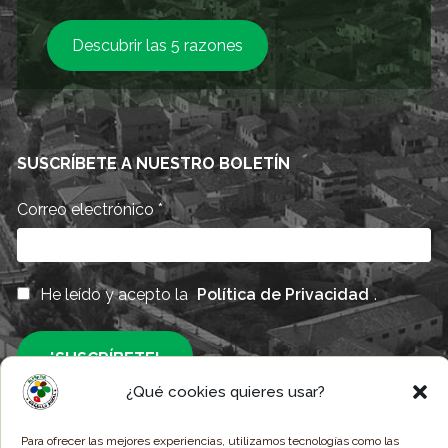
Descubrir las 5 razones
SUSCRÍBETE A NUESTRO BOLETÍN
Correo electrónico
*
He leído y acepto la
Política de Privacidad
.
¿Qué cookies quieres usar?
Responsable » Ayuntamiento de Alpartir / Finalidad » Enviarte nuestras
Para ofrecer las mejores experiencias, utilizamos tecnologías como las