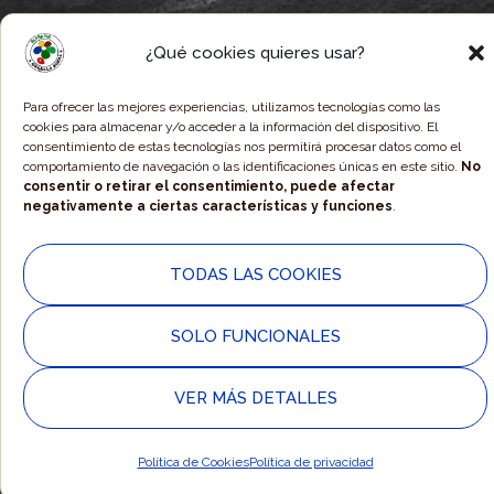
¡ESTE ES TU
¿Qué cookies quieres usar?
MUNICIPIO!
Para ofrecer las mejores experiencias, utilizamos tecnologías como las
cookies para almacenar y/o acceder a la información del dispositivo. El
Te contamos 5 RAZONES para quedarte a
consentimiento de estas tecnologías nos permitirá procesar datos como el
comportamiento de navegación o las identificaciones únicas en este sitio.
No
vivir en Alpartir. ¡No te arrepentirás!
consentir o retirar el consentimiento, puede afectar
negativamente a ciertas características y funciones
.
Descubrir las 5 razones
TODAS LAS COOKIES
SOLO FUNCIONALES
SUSCRÍBETE A NUESTRO BOLETÍN
VER MÁS DETALLES
Correo electrónico
*
Política de Cookies
Política de privacidad