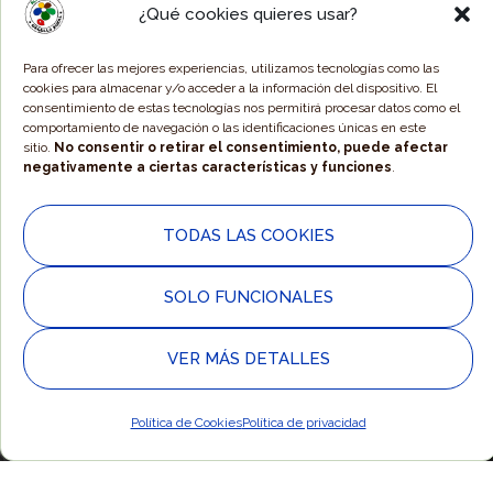
Descubrir las 5 razones
¿Qué cookies quieres usar?
Para ofrecer las mejores experiencias, utilizamos tecnologías como las
cookies para almacenar y/o acceder a la información del dispositivo. El
consentimiento de estas tecnologías nos permitirá procesar datos como el
comportamiento de navegación o las identificaciones únicas en este
SUSCRÍBETE A NUESTRO BOLETÍN
sitio.
No consentir o retirar el consentimiento, puede afectar
negativamente a ciertas características y funciones
.
Correo electrónico
*
TODAS LAS COOKIES
He leído y acepto la
Política de Privacidad
.
SOLO FUNCIONALES
VER MÁS DETALLES
Política de Cookies
Política de privacidad
Responsable » Ayuntamiento de Alpartir / Finalidad » Enviarte nuestras
publicaciones y noticias / Legitimación » Tu consentimiento /
Destinatarios » Solo se realizan cesiones si existe una obligación legal /