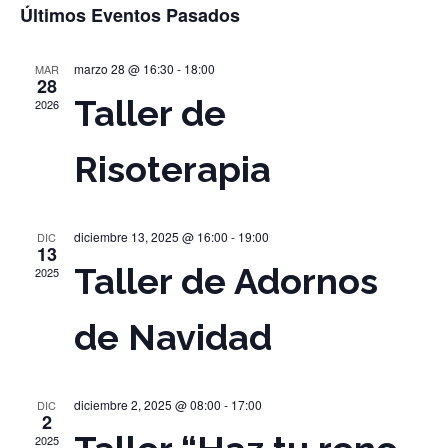
Selecciona
d
de
Últimos Eventos Pasados
la
vi
bús
fecha.
marzo 28 @ 16:30
-
18:00
MAR
28
Taller de
2026
d
y
Risoterapia
E
vist
diciembre 13, 2025 @ 16:00
-
19:00
DIC
de
13
Taller de Adornos
2025
Eve
de Navidad
diciembre 2, 2025 @ 08:00
-
17:00
DIC
2
2025