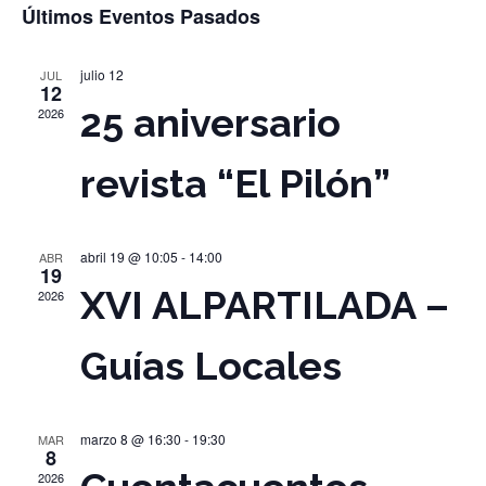
Selecciona
d
de
Últimos Eventos Pasados
la
vi
bús
fecha.
julio 12
JUL
12
25 aniversario
2026
d
y
revista “El Pilón”
E
vist
abril 19 @ 10:05
-
14:00
ABR
de
19
XVI ALPARTILADA –
2026
Eve
Guías Locales
marzo 8 @ 16:30
-
19:30
MAR
8
2026