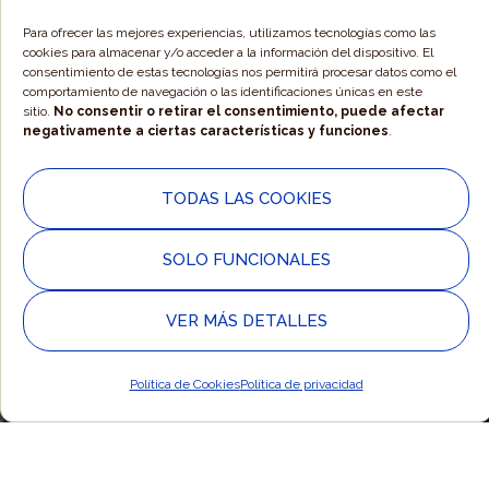
Para ofrecer las mejores experiencias, utilizamos tecnologías como las
cookies para almacenar y/o acceder a la información del dispositivo. El
consentimiento de estas tecnologías nos permitirá procesar datos como el
comportamiento de navegación o las identificaciones únicas en este
sitio.
No consentir o retirar el consentimiento, puede afectar
SUSCRÍBETE A NUESTRO BOLETÍN
negativamente a ciertas características y funciones
.
Correo electrónico
*
TODAS LAS COOKIES
SOLO FUNCIONALES
He leído y acepto la
Política de Privacidad
.
VER MÁS DETALLES
Política de Cookies
Política de privacidad
Responsable » Ayuntamiento de Alpartir / Finalidad » Enviarte nuestras
publicaciones y noticias / Legitimación » Tu consentimiento /
Destinatarios » Solo se realizan cesiones si existe una obligación legal /
Derechos » Podrás ejercer tus derechos de acceso, rectificación, limitación