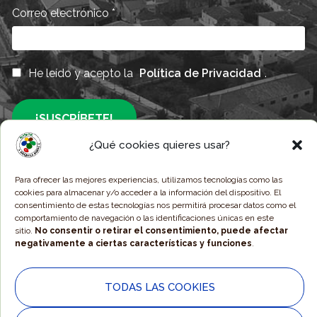
Correo electrónico
*
He leído y acepto la
Política de Privacidad
.
¿Qué cookies quieres usar?
Responsable » Ayuntamiento de Alpartir / Finalidad » Enviarte nuestras
Para ofrecer las mejores experiencias, utilizamos tecnologías como las
publicaciones y noticias / Legitimación » Tu consentimiento /
cookies para almacenar y/o acceder a la información del dispositivo. El
Destinatarios » Solo se realizan cesiones si existe una obligación legal /
consentimiento de estas tecnologías nos permitirá procesar datos como el
Derechos » Podrás ejercer tus derechos de acceso, rectificación, limitación
comportamiento de navegación o las identificaciones únicas en este
y suprimir los datos como se indica en la
Política de Privacidad
.
sitio.
No consentir o retirar el consentimiento, puede afectar
negativamente a ciertas características y funciones
.
© 2025 Ayuntamiento de Alpartir - Diseño Web por
Estudio
TODAS LAS COOKIES
Digital MC CLIC
.